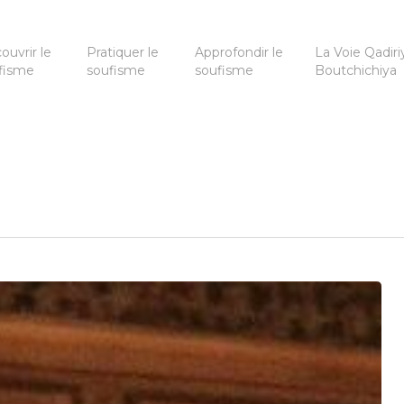
ouvrir le
Pratiquer le
Approfondir le
La Voie Qadiri
fisme
soufisme
soufisme
Boutchichiya