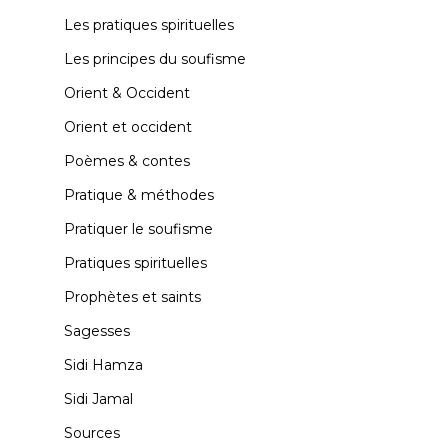
Rencontres Mondial
Qasida – Je me tr
Les pratiques spirituelles
le soufisme
près de la demeu
Les principes du soufisme
Layla – Danawtu
Festival des culture
hayyi Laylâ – de
Orient & Occident
Al ‘Alawi
Orient et occident
Qasida – Ô habita
Poèmes & contes
Demeure – Yâ uh
Pratique & méthodes
himâ laqad
Pratiquer le soufisme
Pratiques spirituelles
Prophètes et saints
Sagesses
Sidi Hamza
Sidi Jamal
Sources