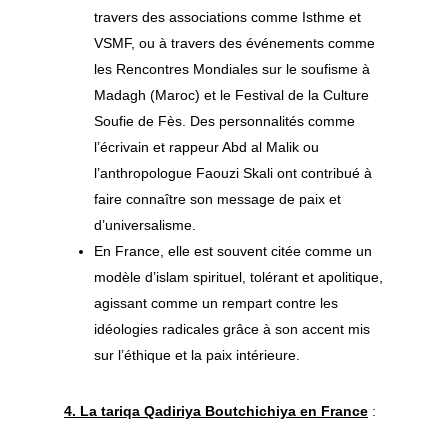
Nice
Sidi Mounir
Chaine initiatique
Qasaid – Samaa – C
travers des associations comme Isthme et
Spirituel
VSMF, ou à travers des événements comme
Lyon
Testament spirituel sid
les Rencontres Mondiales sur le soufisme à
Sama – Chant Sou
Abbas
Marseille
Madagh (Maroc) et le Festival de la Culture
Beauté de l’exist
Soufie de Fès. Des personnalités comme
Montpellier
Yâ jamâla l wujûd
l’écrivain et rappeur Abd al Malik ou
Paris
Qasaid – Ô toi qu
l’anthropologue Faouzi Skali ont contribué à
ardemment notr
Yvelines
faire connaître son message de paix et
excellence – Ayyu
d’universalisme.
Partenariats
‘âchiqu ma’nâ hu
En France, elle est souvent citée comme un
Rencontres Mondial
modèle d’islam spirituel, tolérant et apolitique,
Qasida – Je me tr
le soufisme
agissant comme un rempart contre les
près de la demeu
idéologies radicales grâce à son accent mis
Layla – Danawtu
Festival des culture
sur l’éthique et la paix intérieure.
hayyi Laylâ – de
Al ‘Alawi
4. La tariqa Qadiriya Boutchichiya en France
:
Qasida – Ô habita