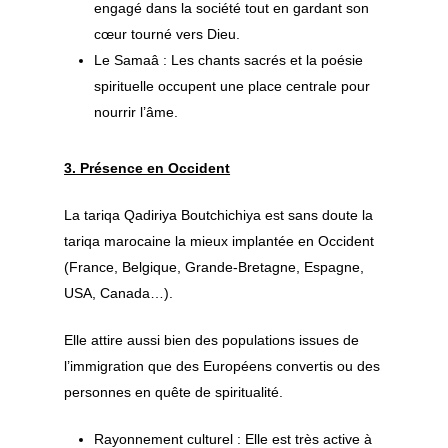
engagé dans la société tout en gardant son
cœur tourné vers Dieu.
Le Samaâ : Les chants sacrés et la poésie
Découvrir le souf
spirituelle occupent une place centrale pour
nourrir l’âme.
Pratiquer le souf
FAQ notions de base
FAQ le soufisme en oc
Approfondir le
Les pratiques spirituel
3. Présence en Occident
soufisme
Les principes du souf
Islam et soufisme
La tariqa Qadiriya Boutchichiya est sans doute la
L’expérience spirituell
La Voie Qadiriya
Initiation et réalisatio
Le cheminement spirit
tariqa marocaine la mieux implantée en Occident
Boutchichiya
(France, Belgique, Grande-Bretagne, Espagne,
Sources
Prophètes et saints
Voie du cœur
USA, Canada…).
Compte-rendus d’ouv
Calendrier &
Présentation
Arts et poèmes
Guides spirituels
Rencontres
Elle attire aussi bien des populations issues de
Un point de vue soufi
Sidi Hamza
Arts & culture
Orient et occident
l’immigration que des Européens convertis ou des
Alès
Sheykh sidi Hamza
Sidi Jamal
Calligraphie
Sagesses
personnes en quête de spiritualité.
Contact
Avignon
Sheykh sidi Jamal
Sidi Mounir
Samaa – chant spiri
Compte rendus de livr
Rayonnement culturel : Elle est très active à