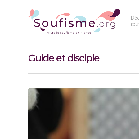
Déc
sou
Guide et disciple
Hit enter to search or ESC to close