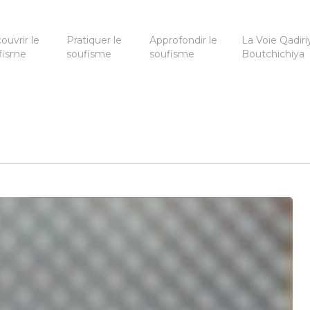
ouvrir le
Pratiquer le
Approfondir le
La Voie Qadiri
fisme
soufisme
soufisme
Boutchichiya