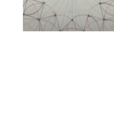
Guide et disciple
Pratiquer le soufisme
Les bénédictions du guide autorisé