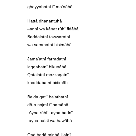
ghayyabatnî fî ma‘nâhâ
Hattâ dhanantuhâ
–annî wa kânat rûhî fidâhâ
Baddalatnî tawwaratnî
wa sammatnî bisimâhâ
Jama‘atnî farradatnî
laqqabatnî bikunâhâ
Qatalatnî mazzaqatnî
khaddabatnî bidimâh
Ba‘da qatlî ba‘athatnî
dâ-a najmî fî samâhâ
-Ayna rûhî –ayna badnî
-ayna nafsî wa hawâhâ
Qad badâ minhâ lijafnî