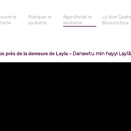
ouvrir le
Pratiquer le
Approfondir le
La Voie Qadiri
fisme
soufisme
soufisme
Boutchichiya
– Danawtu min hayyi Laylâ 
is près de la demeure de Layla