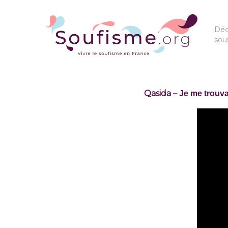
Déc
sou
Qasida –
Je me trouva
Hit enter to search or ESC to close