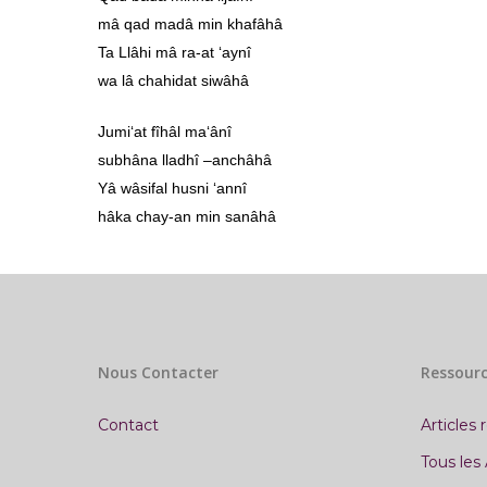
mâ qad madâ min khafâhâ
Ta Llâhi mâ ra-at ‘aynî
wa lâ chahidat siwâhâ
Jumi‘at fîhâl ma‘ânî
subhâna lladhî –anchâhâ
Yâ wâsifal husni ‘annî
hâka chay-an min sanâhâ
Nous Contacter
Ressourc
Contact
Articles 
Tous les 