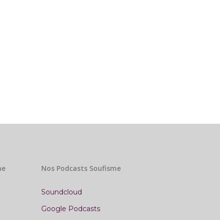
me
Nos Podcasts Soufisme
Soundcloud
Google Podcasts