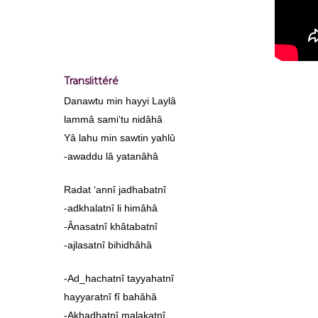
Translittéré
Danawtu min hayyi Laylâ
lammâ sami‘tu nidâhâ
Yâ lahu min sawtin yahlû
-awaddu lâ yatanâhâ
Radat ‘annî jadhabatnî
-adkhalatnî li himâhâ
-Ânasatnî khâtabatnî
-ajlasatnî bihidhâhâ
-Ad_hachatnî tayyahatnî
hayyaratnî fî bahâhâ
-Akhadhatnî malakatnî