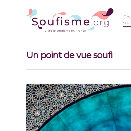
Déc
sou
Un point de vue soufi
Hit enter to search or ESC to close