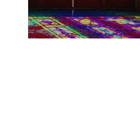
Découvrir le soufisme
Un point de vue soufi
Travail spirituel et grâce