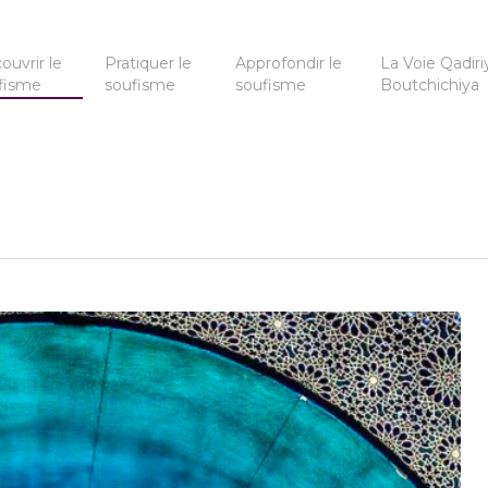
ouvrir le
Pratiquer le
Approfondir le
La Voie Qadiri
fisme
soufisme
soufisme
Boutchichiya