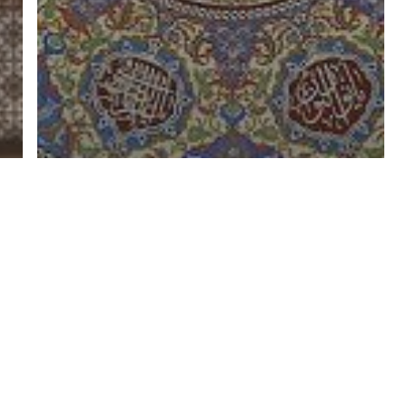
Guides spirituels
Pratiquer le soufisme
La doctrine de Junayd