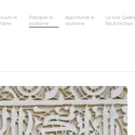
ouvrir le
Pratiquer le
Approfondir le
La Voie Qadiri
fisme
soufisme
soufisme
Boutchichiya