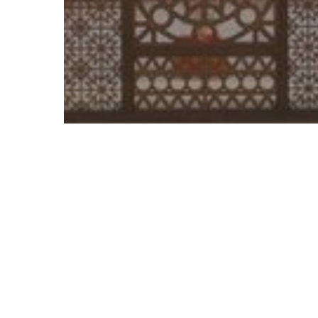
Guides spirituels
Pratiquer le soufisme
Rabi’a al-Addawiya, chantre de l’amour