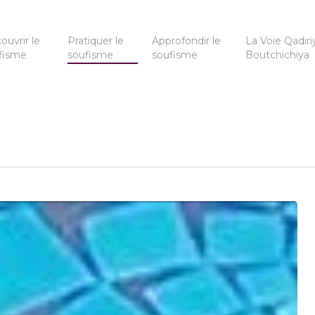
ouvrir le
Pratiquer le
Approfondir le
La Voie Qadiri
fisme
soufisme
soufisme
Boutchichiya