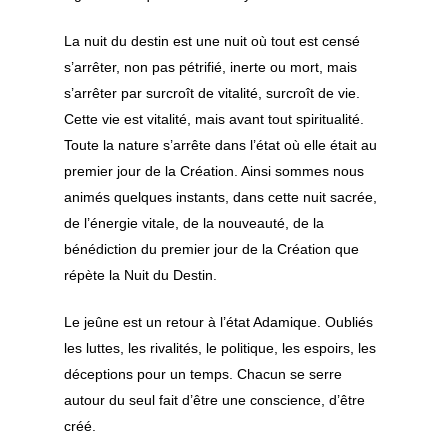
ardemment notr
Yvelines
excellence – Ayyu
La nuit du destin est une nuit où tout est censé
Partenariats
‘âchiqu ma’nâ hu
s’arrêter, non pas pétrifié, inerte ou mort, mais
Rencontres Mondial
Qasida – Je me tr
s’arrêter par surcroît de vitalité, surcroît de vie.
le soufisme
près de la demeu
Cette vie est vitalité, mais avant tout spiritualité.
Layla – Danawtu
Toute la nature s’arrête dans l’état où elle était au
Festival des culture
hayyi Laylâ – de
premier jour de la Création. Ainsi sommes nous
Al ‘Alawi
animés quelques instants, dans cette nuit sacrée,
de l’énergie vitale, de la nouveauté, de la
Qasida – Ô habita
bénédiction du premier jour de la Création que
Demeure – Yâ uh
répète la Nuit du Destin.
himâ laqad
Le jeûne est un retour à l’état Adamique. Oubliés
les luttes, les rivalités, le politique, les espoirs, les
déceptions pour un temps. Chacun se serre
autour du seul fait d’être une conscience, d’être
créé.