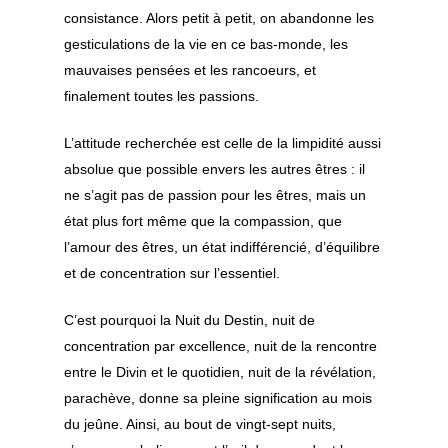
consistance. Alors petit à petit, on abandonne les
gesticulations de la vie en ce bas-monde, les
mauvaises pensées et les rancoeurs, et
finalement toutes les passions.
L’attitude recherchée est celle de la limpidité aussi
absolue que possible envers les autres êtres : il
ne s’agit pas de passion pour les êtres, mais un
état plus fort même que la compassion, que
l’amour des êtres, un état indifférencié, d’équilibre
et de concentration sur l’essentiel.
C’est pourquoi la Nuit du Destin, nuit de
Découvrir le souf
concentration par excellence, nuit de la rencontre
entre le Divin et le quotidien, nuit de la révélation,
Pratiquer le souf
FAQ notions de base
parachève, donne sa pleine signification au mois
FAQ le soufisme en oc
Approfondir le
Les pratiques spirituel
du jeûne. Ainsi, au bout de vingt-sept nuits,