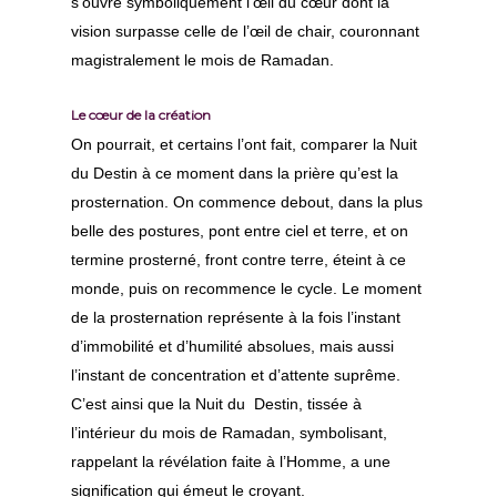
soufisme
s’ouvre symboliquement l’œil du cœur dont la
Les principes du souf
Islam et soufisme
vision surpasse celle de l’œil de chair, couronnant
L’expérience spirituell
La Voie Qadiriya
Initiation et réalisatio
Le cheminement spirit
magistralement le mois de Ramadan.
Boutchichiya
Sources
Prophètes et saints
Voie du cœur
Le cœur de la création
Compte-rendus d’ouv
Calendrier &
Présentation
Arts et poèmes
Guides spirituels
On pourrait, et certains l’ont fait, comparer la Nuit
Rencontres
Un point de vue soufi
Sidi Hamza
Arts & culture
du Destin à ce moment dans la prière qu’est la
Orient et occident
prosternation. On commence debout, dans la plus
Alès
Sheykh sidi Hamza
Sidi Jamal
Calligraphie
Sagesses
belle des postures, pont entre ciel et terre, et on
Contact
Avignon
Sheykh sidi Jamal
Sidi Mounir
Samaa – chant spiri
Compte rendus de livr
termine prosterné, front contre terre, éteint à ce
monde, puis on recommence le cycle. Le moment
Nice
Sidi Mounir
Chaine initiatique
Qasaid – Samaa – C
de la prosternation représente à la fois l’instant
Spirituel
Lyon
Testament spirituel sid
d’immobilité et d’humilité absolues, mais aussi
Sama – Chant Sou
Abbas
l’instant de concentration et d’attente suprême.
Marseille
Beauté de l’exist
C’est ainsi que la Nuit du Destin, tissée à
Montpellier
Yâ jamâla l wujûd
l’intérieur du mois de Ramadan, symbolisant,
rappelant la révélation faite à l’Homme, a une
Paris
Qasaid – Ô toi qu
signification qui émeut le croyant.