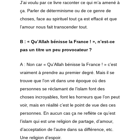
J’ai voulu par ce livre raconter ce qui m’a amené à
Nice
Sidi Mounir
Chaine initiatique
Qasaid – Samaa – C
ça. Parler de déterminisme ou de ce genre de
Spirituel
Lyon
Testament spirituel sid
choses, face au spirituel tout ça est effacé et que
Sama – Chant Sou
Abbas
l’amour nous fait transcender tout.
Marseille
Beauté de l’exist
Montpellier
Yâ jamâla l wujûd
B : « Qu’Allah bénisse la France ! », n’est-ce
pas un titre un peu provocateur ?
Paris
Qasaid – Ô toi qu
ardemment notr
Yvelines
A : Non car « Qu’Allah bénisse la France ! » c’est
excellence – Ayyu
vraiment à prendre au premier degré. Mais il se
Partenariats
‘âchiqu ma’nâ hu
trouve que l’on vit dans une époque où des
Rencontres Mondial
personnes se réclamant de l’islam font des
Qasida – Je me tr
le soufisme
choses incroyables, font les horreurs que l’on peut
près de la demeu
voir, mais en réalité c’est le point de vue des ces
Layla – Danawtu
Festival des culture
personnes. En aucun cas ça ne reflète ce qu’est
hayyi Laylâ – de
l’islam qui est une religion de partage, d’amour,
Al ‘Alawi
d’acceptation de l’autre dans sa différence, etc.
Qasida – Ô habita
Une religion d’espoir.