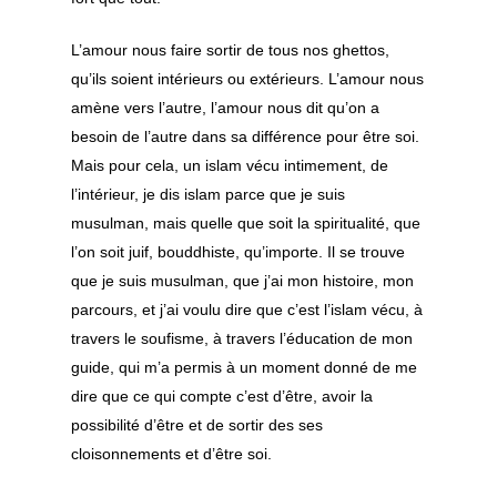
L’amour nous faire sortir de tous nos ghettos,
qu’ils soient intérieurs ou extérieurs. L’amour nous
Découvrir le souf
amène vers l’autre, l’amour nous dit qu’on a
Pratiquer le souf
FAQ notions de base
besoin de l’autre dans sa différence pour être soi.
Mais pour cela, un islam vécu intimement, de
FAQ le soufisme en oc
Approfondir le
Les pratiques spirituel
l’intérieur, je dis islam parce que je suis
soufisme
Les principes du souf
musulman, mais quelle que soit la spiritualité, que
Islam et soufisme
l’on soit juif, bouddhiste, qu’importe. Il se trouve
L’expérience spirituell
La Voie Qadiriya
Initiation et réalisatio
Le cheminement spirit
que je suis musulman, que j’ai mon histoire, mon
Boutchichiya
Sources
Prophètes et saints
parcours, et j’ai voulu dire que c’est l’islam vécu, à
Voie du cœur
travers le soufisme, à travers l’éducation de mon
Compte-rendus d’ouv
Calendrier &
Présentation
Arts et poèmes
Guides spirituels
guide, qui m’a permis à un moment donné de me
Rencontres
Un point de vue soufi
Sidi Hamza
Arts & culture
Orient et occident
dire que ce qui compte c’est d’être, avoir la
possibilité d’être et de sortir des ses
Alès
Sheykh sidi Hamza
Sidi Jamal
Calligraphie
Sagesses
cloisonnements et d’être soi.
Contact
Avignon
Sheykh sidi Jamal
Sidi Mounir
Samaa – chant spiri
Compte rendus de livr