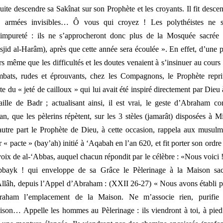
uite descendre sa Sakînat sur son Prophète et les croyants. Il fit desce
s armées invisibles… Ô vous qui croyez ! Les polythéistes ne s
impureté : ils ne s’approcheront donc plus de la Mosquée sacrée 
jid al-Harâm), après que cette année sera écoulée
». En effet, d’une p
rs même que les difficultés et les doutes venaient à s’insinuer au cours
bats, rudes et éprouvants, chez les Compagnons, le Prophète repri
te du «
jeté de cailloux
» qui lui avait été inspiré directement par Dieu 
aille de Badr ; actualisant ainsi, il est vrai, le geste d’Abraham co
an, que les pèlerins répètent, sur les 3 stèles (
jamarât)
disposées à Mi
utre part le Prophète de Dieu, à cette occasion, rappela aux musul
r « pacte » (
bay’ah
) initié à
‘Aqabah
en l’an 620, et fit porter son ordre
voix de al-‘Abbas, auquel chacun répondit par le célèbre : «Nous voici !
bbayk
! qui enveloppe de sa Grâce le Pèlerinage à la Maison sac
llâh, depuis l’Appel d’Abraham : (XXII 26-27) «
Nous avons établi 
raham l’emplacement de la Maison. Ne m’associe rien, purifie
son… Appelle les hommes au Pèlerinage : ils viendront à toi, à pie