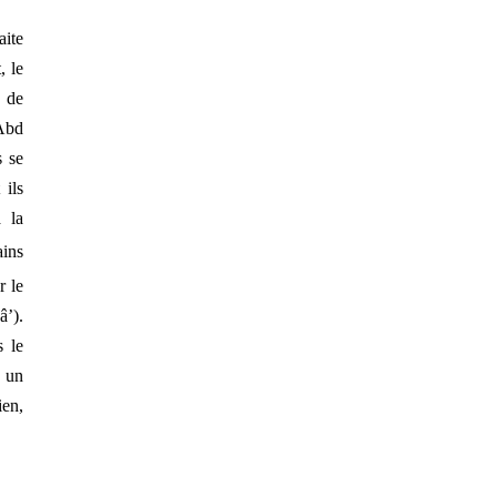
aite
, le
 de
Abd
s se
 ils
à la
ains
r le
â’
).
s le
e un
ien,
Contact