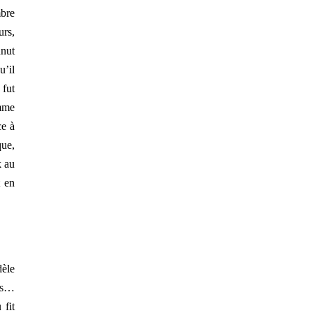
mbre
urs,
nnut
u’il
 fut
mme
ce à
que,
k au
t en
dèle
us…
 fit