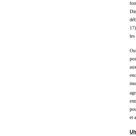
for
Die
déb
17
les
Ou 
pos
aux
enc
mu
agr
ent
pou
et 
U