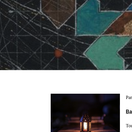
Par
Hit enter to search or ESC to close
Ba
To