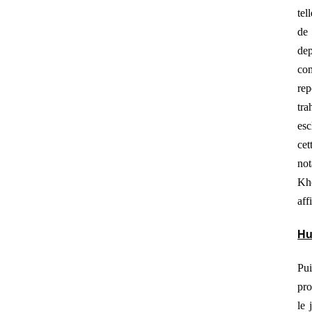
tel
de 
dep
com
rep
tr
esc
cet
not
Kho
aff
Hu
Pui
pr
le 