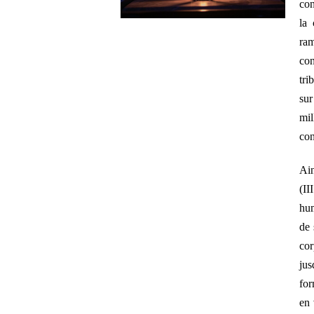
con
la 
ra
con
tri
sur
mi
con
Ain
(II
hum
de
cor
jus
for
en 