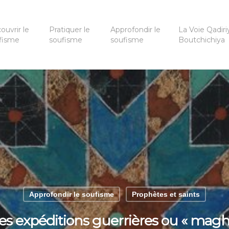
ouvrir le
Pratiquer le
Approfondir le
La Voie Qadiri
fisme
soufisme
soufisme
Boutchichiya
Approfondir le soufisme
Prophètes et saints
Les expéditions guerrières ou « magh