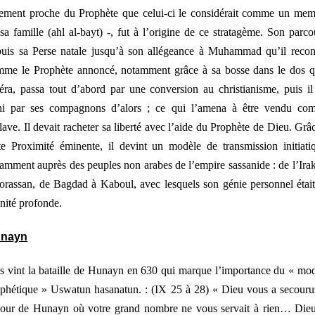
lement proche du Prophète que celui-ci le considérait comme un me
sa famille (
ahl al-bayt
) -, fut à l’origine de ce stratagème. Son parco
uis sa Perse natale jusqu’à son allégeance à Muhammad qu’il reco
me le Prophète annoncé, notamment grâce à sa bosse dans le dos q
éra, passa tout d’abord par une conversion au christianisme, puis il
ahi par ses compagnons d’alors ; ce qui l’amena à être vendu co
lave. Il devait racheter sa liberté avec l’aide du Prophète de Dieu. Grâ
te Proximité éminente, il devint un modèle de transmission initiati
amment auprès des peuples non arabes de l’empire sassanide : de l’Ira
rassan, de Bagdad à Kaboul, avec lesquels son génie personnel étai
inité profonde.
nayn
s vint la bataille de Hunayn en 630 qui marque l’importance du « mo
ophétique »
Uswatun hasanatun
. : (IX 25 à 28) «
Dieu vous a secour
jour de Hunayn où votre grand nombre ne vous servait à rien… Dieu