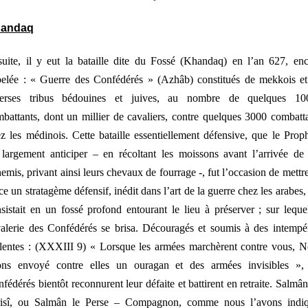
andaq
uite, il y eut la bataille dite du Fossé (
Khandaq
) en l’an 627, en
elée : « Guerre des Confédérés » (
Azhâb
) constitués de mekkois e
verses tribus bédouines et juives, au nombre de quelques 10
battants, dont un millier de cavaliers, contre quelques 3000 combatt
z les médinois. Cette bataille essentiellement défensive, que le Prop
largement anticiper – en récoltant les moissons avant l’arrivée de
emis, privant ainsi leurs chevaux de fourrage -, fut l’occasion de mettr
ce un stratagème défensif, inédit dans l’art de la guerre chez les arabes,
sistait en un fossé profond entourant le lieu à préserver ; sur leque
alerie des Confédérés se brisa. Découragés et soumis à des intempé
lentes : (XXXIII 9) «
Lorsque les armées marchèrent contre vous, N
ons envoyé contre elles un ouragan et des armées invisibles
», 
fédérés bientôt reconnurent leur défaite et battirent en retraite.
Salmân
isî
, ou Salmân le Perse – Compagnon, comme nous l’avons indiq