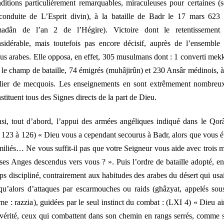
ditions particulièrement remarquables, miraculeuses pour certaines (
conduite de L’Esprit divin), à la bataille de
Badr
le 17 mars 623 
madân de l’an 2 de l’Hégire). Victoire dont le retentissement 
sidérable, mais toutefois pas encore décisif, auprès de l’ensemble
bus arabes. Elle opposa, en effet, 305 musulmans dont : 1 converti mek
 le champ de bataille, 74 émigrés (
muhâjirûn
) et 230
Ansâr
médinois, 
llier de mecquois. Les enseignements en sont extrêmement nombreux
stituent tous des Signes directs de la part de Dieu.
si, tout d’abord, l’appui des armées angéliques indiqué dans le Qor
I 123 à 126) «
Dieu vous a cependant secourus à Badr, alors que vous é
iliés… Ne vous suffit-il pas que votre Seigneur vous aide avec trois m
 ses Anges descendus vers vous ?
». Puis l’ordre de bataille adopté, e
ps discipliné, contrairement aux habitudes des arabes du désert qui usa
qu’alors d’attaques par escarmouches ou raids (
ghâzyat
, appelés
sou
me :
razzia
), guidées par le seul instinct du combat : (LXI 4) «
Dieu ai
vérité, ceux qui combattent dans son chemin en rangs serrés, comme s