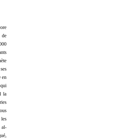
core
t de
000
ants
hète
 ses
e en
 qui
l la
ries
ous
les
 al-
ué,