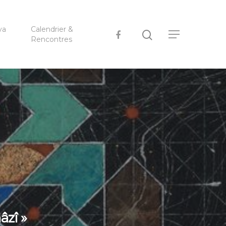
ya
Calendrier &
Rencontres
âzî »