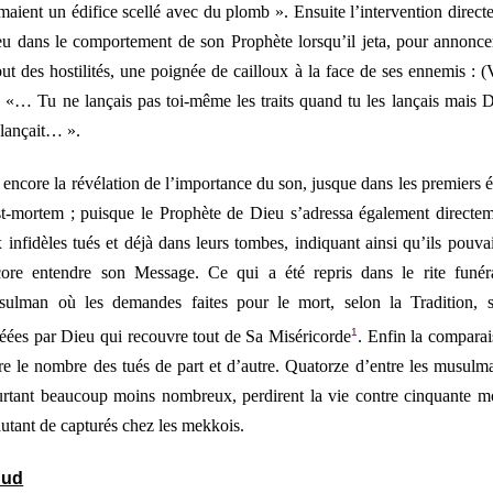
maient un édifice scellé avec du plomb
». Ensuite l’intervention direct
u dans le comportement de son Prophète lorsqu’il jeta, pour annonce
ut des hostilités, une poignée de cailloux à la face de ses ennemis : (
) «…
Tu ne lançais pas toi-même les traits quand tu les lançais mais 
 lançait
… ».
encore la révélation de l’importance du son, jusque dans les premiers é
t-mortem ; puisque le Prophète de Dieu s’adressa également directe
 infidèles tués et déjà dans leurs tombes, indiquant ainsi qu’ils pouva
ore entendre son Message. Ce qui a été repris dans le rite funér
sulman où les demandes faites pour le mort, selon la Tradition, s
1
éées par Dieu qui recouvre tout de Sa Miséricorde
. Enfin la compara
re le nombre des tués de part et d’autre. Quatorze d’entre les musulm
rtant beaucoup moins nombreux, perdirent la vie contre cinquante m
autant de capturés chez les mekkois.
hud