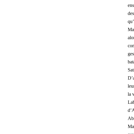
ens
de
qu’
Mas
alo
com
ges
bat
Sat
D’a
leu
la 
La
d’A
Ab
Mai