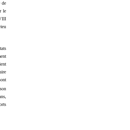
e de
r le
VIII
Dieu
tats
ment
ient
aire
ont
ison
ans,
orts