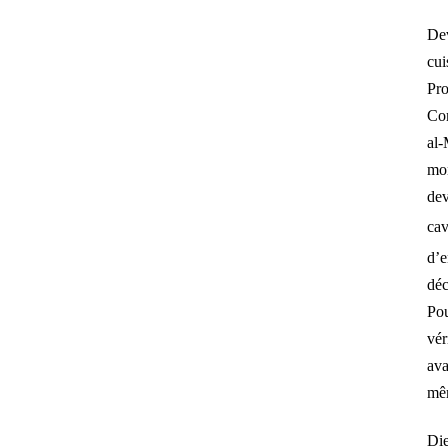
Dev
cui
Pr
Co
al-
mon
dev
cav
d’e
dé
Pou
vér
ava
mêm
Die