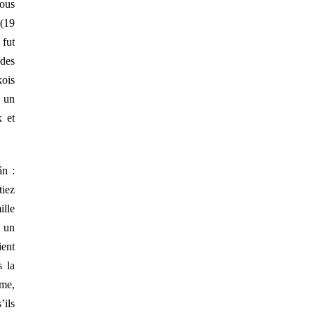
sous
(19
fut
 des
kois
à un
 et
ân :
tiez
ille
n un
ient
s la
me,
’ils