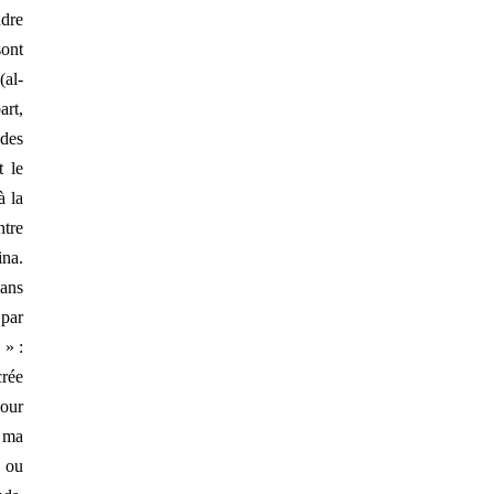
ndre
ont
(al-
art,
 des
t le
à la
ntre
na.
mans
 par
 » :
rée
pour
 ma
d ou