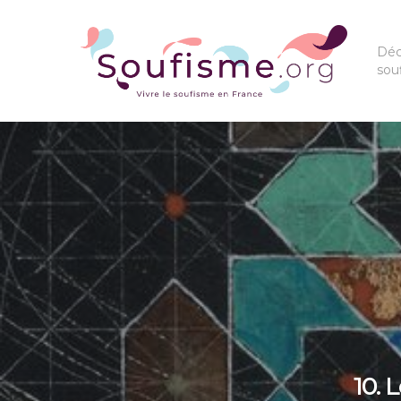
Déc
sou
10. 