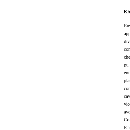
Kh
Ens
app
di
com
che
pu 
enn
pla
con
cav
vio
av
Con
Fâr