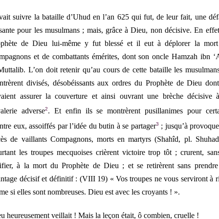
ait suivre la bataille d’Uhud en l’an 625 qui fut, de leur fait, une déf
sante pour les musulmans ; mais, grâce à Dieu, non décisive. En effet
ophète de Dieu lui-même y fut blessé et il eut à déplorer la mort
mpagnons et de combattants émérites, dont son oncle Hamzah ibn ‘
Muttalib. L’on doit retenir qu’au cours de cette bataille les musulman
trèrent divisés, désobéissants aux ordres du Prophète de Dieu dont
aient assurer la couverture et ainsi ouvrant une brèche décisive 
2
alerie adverse
. Et enfin ils se montrèrent pusillanimes pour cert
3
ntre eux, assoiffés par l’idée du butin à se partager
; jusqu’à provoque
cès de vaillants Compagnons, morts en martyrs (
Shahîd
, pl.
Shuhad
rtant les troupes mecquoises crièrent victoire trop tôt ; crurent, san
ifier, à la mort du Prophète de Dieu ; et se retirèrent sans prendr
ntage décisif et définitif : (VIII 19) «
Vos troupes ne vous serviront à r
e si elles sont nombreuses. Dieu est avec les croyants !
».
u heureusement veillait ! Mais la leçon était, ô combien, cruelle !