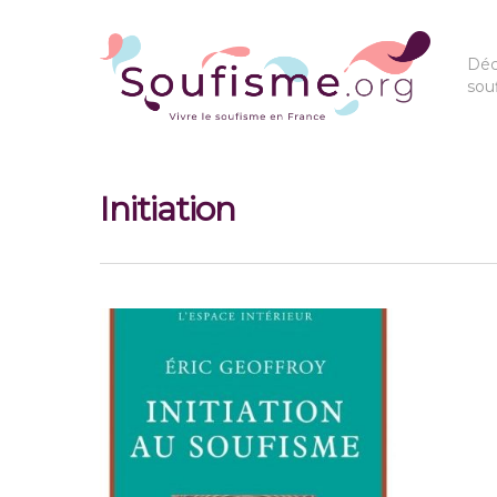
Déc
sou
Initiation
Hit enter to search or ESC to close