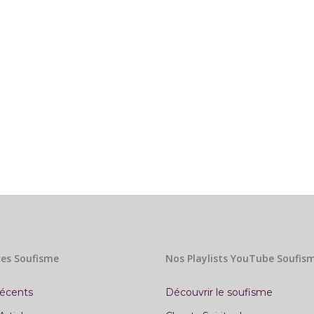
es Soufisme
Nos Playlists YouTube Soufis
récents
Découvrir le soufisme