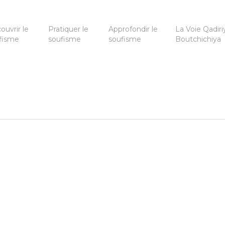
ouvrir le
Pratiquer le
Approfondir le
La Voie Qadiri
fisme
soufisme
soufisme
Boutchichiya