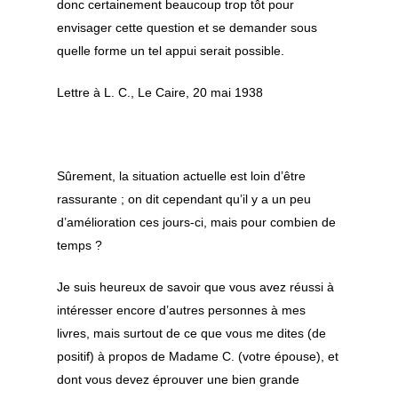
donc certainement beaucoup trop tôt pour
Découvrir le souf
envisager cette question et se demander sous
Pratiquer le souf
FAQ notions de base
quelle forme un tel appui serait possible.
FAQ le soufisme en oc
Approfondir le
Les pratiques spirituel
Lettre à L. C., Le Caire, 20 mai 1938
soufisme
Les principes du souf
Islam et soufisme
L’expérience spirituell
La Voie Qadiriya
Initiation et réalisatio
Le cheminement spirit
Boutchichiya
Sûrement, la situation actuelle est loin d’être
Sources
Prophètes et saints
Voie du cœur
rassurante ; on dit cependant qu’il y a un peu
Compte-rendus d’ouv
Calendrier &
Présentation
Arts et poèmes
Guides spirituels
d’amélioration ces jours-ci, mais pour combien de
Rencontres
temps ?
Un point de vue soufi
Sidi Hamza
Arts & culture
Orient et occident
Alès
Sheykh sidi Hamza
Sidi Jamal
Calligraphie
Sagesses
Je suis heureux de savoir que vous avez réussi à
intéresser encore d’autres personnes à mes
Contact
Avignon
Sheykh sidi Jamal
Sidi Mounir
Samaa – chant spiri
Compte rendus de livr
livres, mais surtout de ce que vous me dites (de
Nice
Sidi Mounir
Chaine initiatique
Qasaid – Samaa – C
positif) à propos de Madame C. (votre épouse), et
Spirituel
dont vous devez éprouver une bien grande
Lyon
Testament spirituel sid