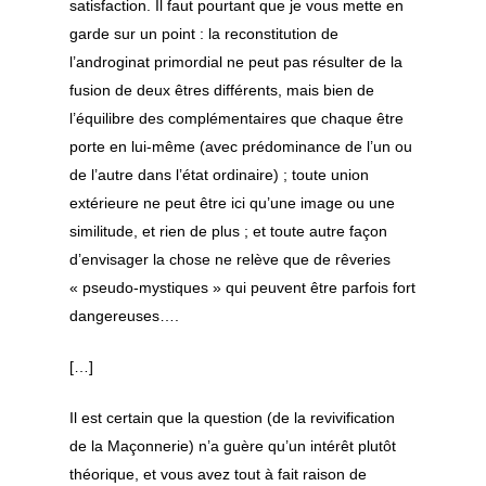
satisfaction. Il faut pourtant que je vous mette en
Sama – Chant Sou
Abbas
Marseille
garde sur un point : la reconstitution de
Beauté de l’exist
Montpellier
l’androginat primordial ne peut pas résulter de la
Yâ jamâla l wujûd
fusion de deux êtres différents, mais bien de
Paris
Qasaid – Ô toi qu
l’équilibre des complémentaires que chaque être
ardemment notr
Yvelines
porte en lui-même (avec prédominance de l’un ou
excellence – Ayyu
de l’autre dans l’état ordinaire) ; toute union
Partenariats
‘âchiqu ma’nâ hu
extérieure ne peut être ici qu’une image ou une
Rencontres Mondial
Qasida – Je me tr
similitude, et rien de plus ; et toute autre façon
le soufisme
près de la demeu
d’envisager la chose ne relève que de rêveries
Layla – Danawtu
« pseudo-mystiques » qui peuvent être parfois fort
Festival des culture
hayyi Laylâ – de
dangereuses….
Al ‘Alawi
[…]
Qasida – Ô habita
Demeure – Yâ uh
Il est certain que la question (de la revivification
himâ laqad
de la Maçonnerie) n’a guère qu’un intérêt plutôt
théorique, et vous avez tout à fait raison de