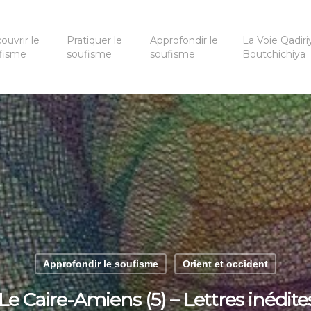
ouvrir le
Pratiquer le
Approfondir le
La Voie Qadiri
fisme
soufisme
soufisme
Boutchichiya
Approfondir le soufisme
Orient et occident
e Caire-Amiens (5) – Lettres inédi