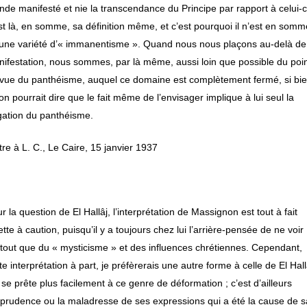
de manifesté et nie la transcendance du Principe par rapport à celui-ci
st là, en somme, sa définition même, et c’est pourquoi il n’est en somm
une variété d’« immanentisme ». Quand nous nous plaçons au-delà de
ifestation, nous sommes, par là même, aussi loin que possible du poi
vue du panthéisme, auquel ce domaine est complètement fermé, si bi
on pourrait dire que le fait même de l’envisager implique à lui seul la
ation du panthéisme.
tre à L. C., Le Caire, 15 janvier 1937
r la question de El Hallâj, l’interprétation de Massignon est tout à fait
ette à caution, puisqu’il y a toujours chez lui l’arrière-pensée de ne voir
tout que du « mysticisme » et des influences chrétiennes. Cependant,
te interprétation à part, je préfèrerais une autre forme à celle de El Hall
 se prête plus facilement à ce genre de déformation ; c’est d’ailleurs
mprudence ou la maladresse de ses expressions qui a été la cause de s