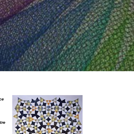
ce
tre