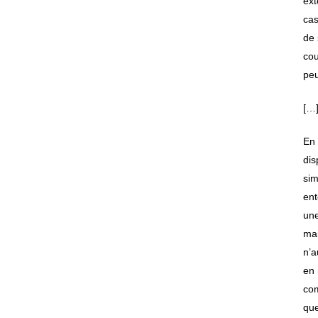
ext
cas
de 
cou
peu
[…
En 
dis
sim
ent
une
mai
n’a
en 
com
que