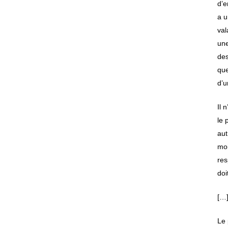
d’e
a u
val
une
des
que
d’u
Il 
le 
aut
moi
res
doi
[…
Le 