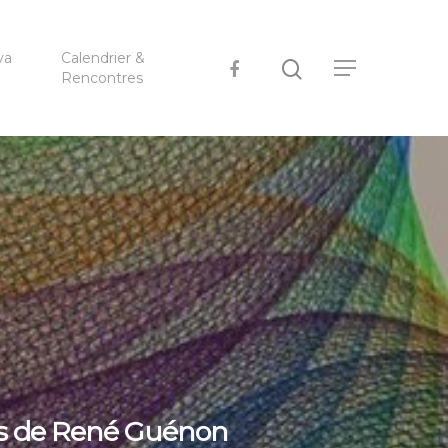
ya
Calendrier &
Rencontres
tes de René Guénon