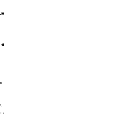
e
oue
rit
ion
s,
as
l