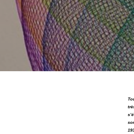
To
tr
Hit enter to search or ESC to close
s’
so
193