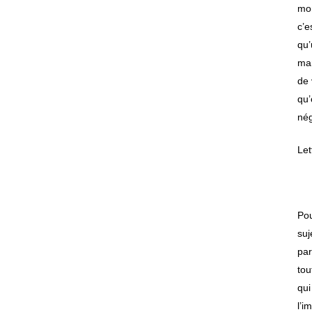
mon
c’e
qu’
man
de 
qu’
nég
Let
Pou
suj
par
tou
qui
l’i