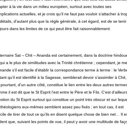
pter à la vie dans un milieu européen, surtout avec toutes ses
plications actuelles, et je crois qu’il ne faut pas vouloir s’attacher à tro
détails, d’autant plus que la règle générale, à cet égard, est de se tenir
jours dans les limites de ce qui peut être fait raisonnablement.
]
ternaire
Sat – Chit – Ananda
est certainement, dans la doctrine hindou
qui a le plus de similitudes avec la Trinité chrétienne ; cependant, je m
ande s’il est facile d’établir la correspondance terme à terme : le Verb
tant qu’il est identifié à la Sagesse, semblerait devoir s’assimiler à
Chit
,
 pourtant, d’un autre côté, constitue le lien entre les deux autres terme
me il est dit que le St Esprit l’est entre le Père et le Fils. C’est d’ailleur
stion du St Esprit surtout qui constitue un point très obscur et sur lequ
 théologiens eux-mêmes semblent assez peu fixés ; en tout cas, il est
ficile de tirer de tout ce qu’ils en disent quelque chose de bien net… Il e
dent que, suivant les points de vue, il peut y avoir une multitude de faç