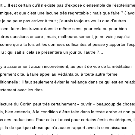
t …Il est certain qu’il n’existe pas d’exposé d’ensemble de l’ésotérism
amique, et que c’est une lacune très regrettable ; mais que faire ? J’av
 je ne peux pas arriver à tout ; j’aurais toujours voulu que d’autres
ssent faire des travaux dans le même sens, pour cela ou pour bien
utres questions encore ; mais, malheureusement, je ne vois jusqu’ici
sonne qui à la fois ait les données suffisantes et puisse y apporter l’esp
lu ; qui sait si cela se présentera un jour ou l’autre ?…
n’y a assurément aucun inconvénient, au point de vue de la méditation
prement dite, à faire appel au
Vêdânta
ou à toute autre forme
ditionnelle ; il faut seulement éviter le mélange dans ce qui est en relat
ectement avec les rites.
lecture du Corân peut très certainement « ouvrir » beaucoup de chose
s, bien entendu, à la condition d’être faite dans le texte arabe et non p
s des traductions. Pour cela et aussi pour certains écrits ésotériques, i
git là de quelque chose qui n’a aucun rapport avec la connaissance