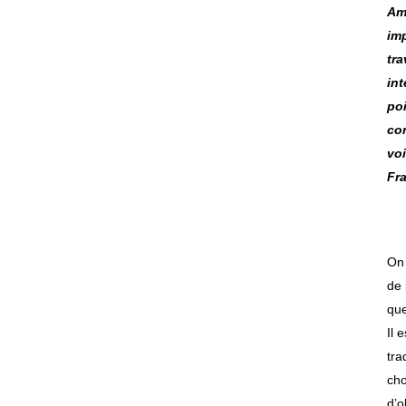
Am
imp
tra
int
poi
con
vo
Fr
On 
de 
que
Il 
tra
cho
d’o