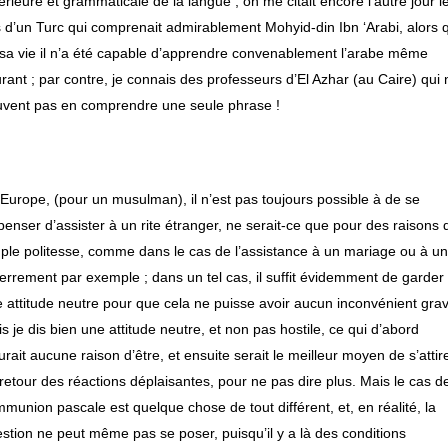
érieure et grammaticale de la langue ; on me citait encore l’autre jour l
 d’un Turc qui comprenait admirablement Mohyid-din Ibn ‘Arabi, alors 
sa vie il n’a été capable d’apprendre convenablement l’arabe même
rant ; par contre, je connais des professeurs d’El Azhar (au Caire) qui 
vent pas en comprendre une seule phrase !
]
Europe, (pour un musulman), il n’est pas toujours possible à de se
penser d’assister à un rite étranger, ne serait-ce que pour des raisons 
ple politesse, comme dans le cas de l’assistance à un mariage ou à u
errement par exemple ; dans un tel cas, il suffit évidemment de garder
 attitude neutre pour que cela ne puisse avoir aucun inconvénient grav
s je dis bien une attitude neutre, et non pas hostile, ce qui d’abord
urait aucune raison d’être, et ensuite serait le meilleur moyen de s’attir
retour des réactions déplaisantes, pour ne pas dire plus. Mais le cas de
munion pascale est quelque chose de tout différent, et, en réalité, la
stion ne peut même pas se poser, puisqu’il y a là des conditions