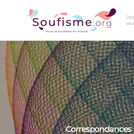
Déc
sou
Correspondances L