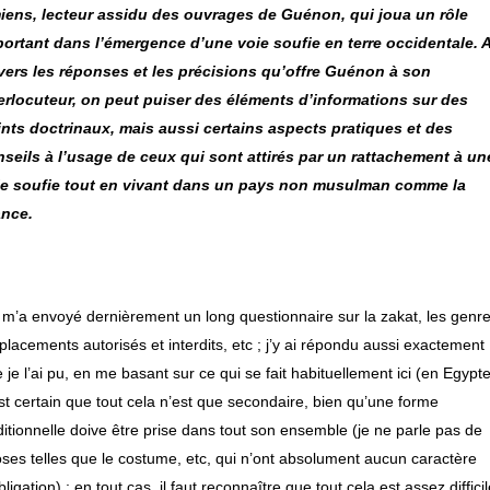
iens, lecteur assidu des ouvrages de Guénon, qui joua un rôle
ortant dans l’émergence d’une voie soufie en terre occidentale. 
vers les réponses et les précisions qu’offre Guénon à son
erlocuteur, on peut puiser des éléments d’informations sur des
nts doctrinaux, mais aussi certains aspects pratiques et des
seils à l’usage de ceux qui sont attirés par un rattachement à un
ie soufie tout en vivant dans un pays non musulman comme la
ance.
m’a envoyé dernièrement un long questionnaire sur la
zakat
, les genr
placements autorisés et interdits, etc ; j’y ai répondu aussi exactement
 je l’ai pu, en me basant sur ce qui se fait habituellement ici (en Egypte
est certain que tout cela n’est que secondaire, bien qu’une forme
ditionnelle doive être prise dans tout son ensemble (je ne parle pas de
ses telles que le costume, etc, qui n’ont absolument aucun caractère
bligation) ; en tout cas, il faut reconnaître que tout cela est assez diffici