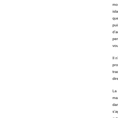
mor
isl
que
pui
d’a
per
vou
Il 
pro
tra
dir
La 
mai
dan
s’a