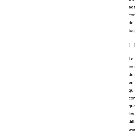
ada
com
de 
tou
[…
Le 
ce 
dem
en 
qui
com
que
les
dif
évi