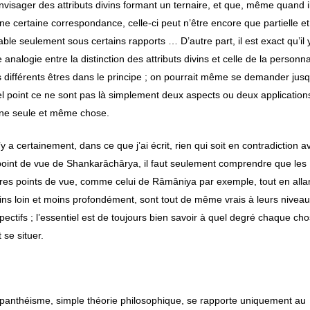
nvisager des attributs divins formant un ternaire, et que, même quand i
ne certaine correspondance, celle-ci peut n’être encore que partielle et
able seulement sous certains rapports … D’autre part, il est exact qu’il 
 analogie entre la distinction des attributs divins et celle de la personna
 différents êtres dans le principe ; on pourrait même se demander jusq
l point ce ne sont pas là simplement deux aspects ou deux application
ne seule et même chose.
n’y a certainement, dans ce que j’ai écrit, rien qui soit en contradiction a
point de vue de Shankarâchârya, il faut seulement comprendre que les
res points de vue, comme celui de Râmâniya par exemple, tout en alla
ns loin et moins profondément, sont tout de même vrais à leurs nivea
pectifs ; l’essentiel est de toujours bien savoir à quel degré chaque ch
t se situer.
]
panthéisme, simple théorie philosophique, se rapporte uniquement au