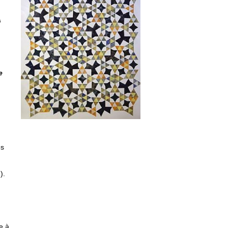
A
e
es
).
le à