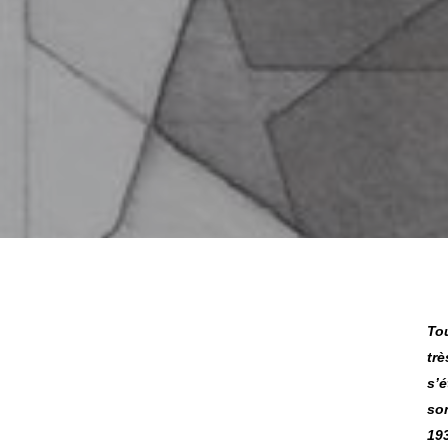
To
tr
Hit enter to search or ESC to close
s’
so
193