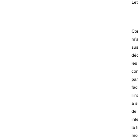
Let
Con
m’a
sus
déc
les
com
par
fâc
l’i
a s
de 
int
la 
moi