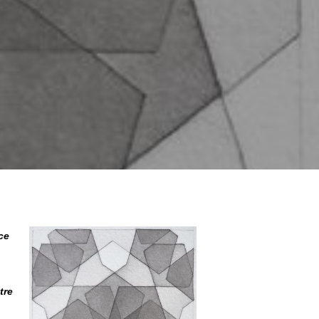
ce
tre