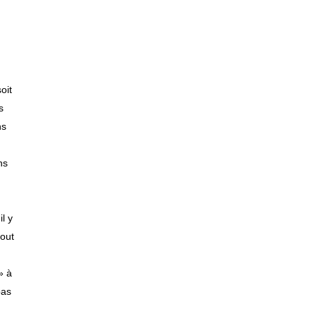
oit
s
ns
ns
l y
tout
» à
pas