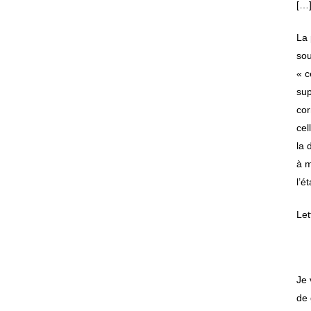
[…
La 
sou
« c
sup
cor
cel
la 
à m
l’é
Let
Je 
de 