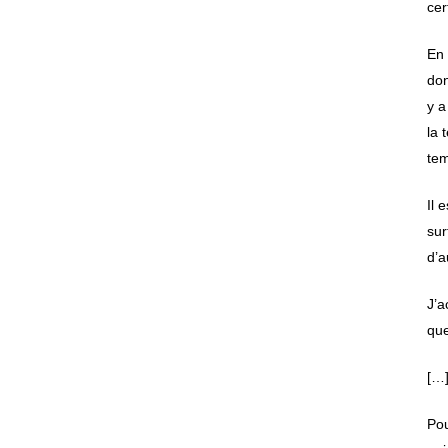
cer
En 
don
y a
la 
tem
Il 
sur
d’a
J’a
que
[…
Pou