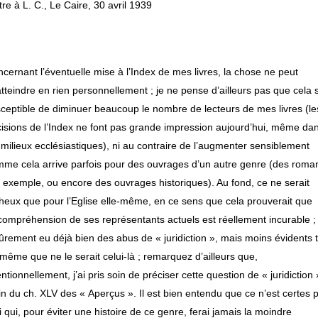
tre à L. C., Le Caire, 30 avril 1939
cernant l’éventuelle mise à l’Index de mes livres, la chose ne peut
tteindre en rien personnellement ; je ne pense d’ailleurs pas que cela s
ceptible de diminuer beaucoup le nombre de lecteurs de mes livres (le
isions de l’Index ne font pas grande impression aujourd’hui, même da
 milieux ecclésiastiques), ni au contraire de l’augmenter sensiblement
me cela arrive parfois pour des ouvrages d’un autre genre (des roma
 exemple, ou encore des ouvrages historiques). Au fond, ce ne serait
heux que pour l’Eglise elle-même, en ce sens que cela prouverait que
ncompréhension de ses représentants actuels est réellement incurable ; i
ûrement eu déjà bien des abus de « juridiction », mais moins évidents 
même que ne le serait celui-là ; remarquez d’ailleurs que,
entionnellement, j’ai pris soin de préciser cette question de « juridiction 
fin du ch. XLV des « Aperçus ». Il est bien entendu que ce n’est certes 
 qui, pour éviter une histoire de ce genre, ferai jamais la moindre