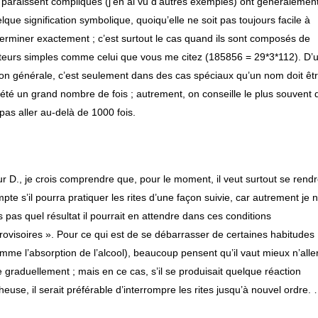
 paraissent compliqués (j’en ai vu d’autres exemples) ont généralemen
lque signification symbolique, quoiqu’elle ne soit pas toujours facile à
erminer exactement ; c’est surtout le cas quand ils sont composés de
teurs simples comme celui que vous me citez (185856 = 29*3*112). D’
on générale, c’est seulement dans des cas spéciaux qu’un nom doit êt
été un grand nombre de fois ; autrement, on conseille le plus souvent 
pas aller au-delà de 1000 fois.
]
r D., je crois comprendre que, pour le moment, il veut surtout se rend
pte s’il pourra pratiquer les rites d’une façon suivie, car autrement je 
s pas quel résultat il pourrait en attendre dans ces conditions
rovisoires ». Pour ce qui est de se débarrasser de certaines habitudes
mme l’absorption de l’alcool), beaucoup pensent qu’il vaut mieux n’alle
 graduellement ; mais en ce cas, s’il se produisait quelque réaction
heuse, il serait préférable d’interrompre les rites jusqu’à nouvel ordre.