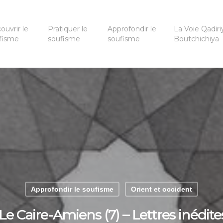
ouvrir le
Pratiquer le
Approfondir le
La Voie Qadiri
fisme
soufisme
soufisme
Boutchichiya
Approfondir le soufisme
Orient et occident
e Caire-Amiens (7) – Lettres inédi