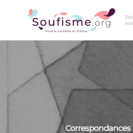
Déc
sou
Correspondances L