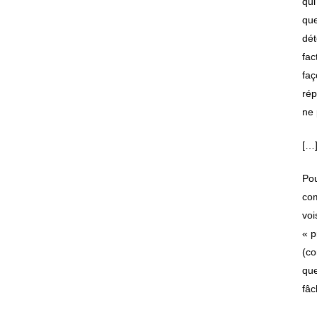
qui
que
dét
fac
faç
rép
ne 
[…
Pou
com
voi
« p
(co
que
fâc