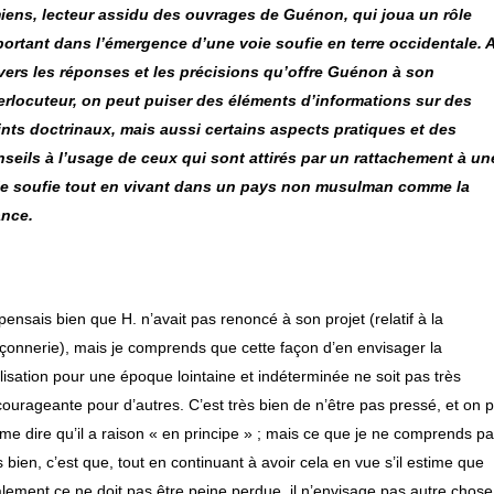
iens, lecteur assidu des ouvrages de Guénon, qui joua un rôle
ortant dans l’émergence d’une voie soufie en terre occidentale. 
vers les réponses et les précisions qu’offre Guénon à son
erlocuteur, on peut puiser des éléments d’informations sur des
nts doctrinaux, mais aussi certains aspects pratiques et des
seils à l’usage de ceux qui sont attirés par un rattachement à un
ie soufie tout en vivant dans un pays non musulman comme la
ance.
pensais bien que H. n’avait pas renoncé à son projet (relatif à la
onnerie), mais je comprends que cette façon d’en envisager la
lisation pour une époque lointaine et indéterminée ne soit pas très
ourageante pour d’autres. C’est très bien de n’être pas pressé, et on 
e dire qu’il a raison « en principe » ; mais ce que je ne comprends p
s bien, c’est que, tout en continuant à avoir cela en vue s’il estime que
alement ce ne doit pas être peine perdue, il n’envisage pas autre chos