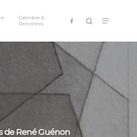
ya
Calendrier &
Rencontres
tes de René Guénon