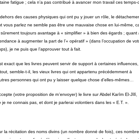
taine fatigue ; cela n’a pas contribué à avancer mon travail ces temps-c
dehors des causes physiques qui ont pu y jouer un rôle, le détacheme
t vous parlez ne semble pas être une mauvaise chose en lui-même, car
 sûrement toujours avantage à « simplifier » à bien des égards ; quant 
tendance à augmenter la part de l’« opératif » (dans l’occupation de vot
ps), je ne puis que l’approuver tout à fait.
est exact que les livres peuvent servir de support à certaines influences,
tout, semble-t-il, les vieux livres qui ont appartenu précédemment à
utres personnes qui ont pu y laisser quelque chose d’elles-mêmes…
ccepte (votre proposition de m’envoyer) le livre sur Abdel Karîm El-Jîlî,
 je ne connais pas, et dont je parlerai volontiers dans les « E.T. ».
]
r la récitation des noms divins (un nombre donné de fois), ces nombr