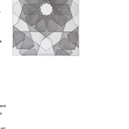
A
e
peut
as
e en