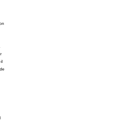
n
ion
à
r
il
 de
l
Contact