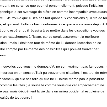
endant, ne serait-ce que pour lui personnellement, puisque l’initiation
onnique a cet avantage de n’être en somme incompatible avec aucu
re… Je trouve que D. n’a pas tort quant aux conclusions qu’il tire de to
a, et qui sont d’ailleurs bien conformes à ce que je vous avais déjà dit. I
t donc espérer qu’il réussira à se mettre dans les dispositions voulues
r un rattachement à l’Islam, car ce serait assurément la meilleure
ution ; mais il était bon tout de même de lui donner l’occasion de se
dre compte par lui-même des possibilités qu’il pouvait trouver par
leurs…
 nouvelles que vous me donnez d’A. ne sont vraiment pas fameuses ; s
 heureux en un sens qu’il ait pu trouver une situation, il est tout de mê
n fâcheux qu’elle soit telle qu’elle ne lui laisse même pas la possibilité
ccomplir les rites ; je souhaite comme vous que cet empêchement ne
e pas, mais décidément la vie dans un milieu occidental est pleine de
ficultés de tout genre !