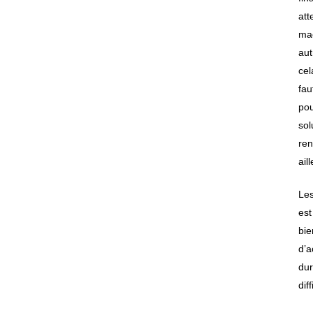
att
maç
aut
cel
fau
pou
sol
ren
ail
Les
est
bie
d’a
dur
dif