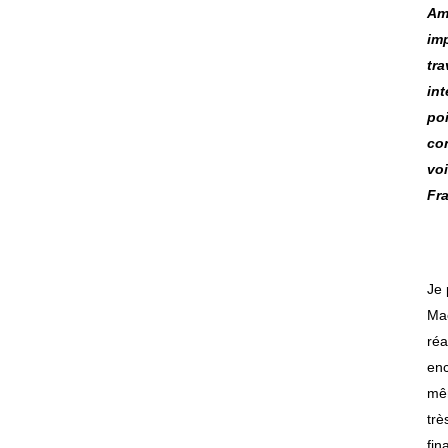
Am
imp
tra
int
poi
con
vo
Fr
Je 
Maç
réa
enc
mêm
trè
fin