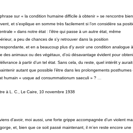
]
phrase sur « la condition humaine difficile à obtenir » se rencontre bie
vent, et s’explique en somme très facilement si l’on considère sa posit
entrale » dans notre état : l’être qui passe à un autre état, même
érieur, a peu de chances de s’y retrouver dans la position
respondante, et en a beaucoup plus d’y avoir une condition analogue 
le des animaux ou des végétaux, d’où désavantage évident pour obteni
délivrance à partir d’un tel état. Sans cela, du reste, quel intérêt y aurait-
aintenir autant que possible l’être dans les prolongements posthumes
tat humain « usque ad consummationum saeculi » ? …
tre à L. C., Le Caire, 10 novembre 1938
viens d’avoir, moi aussi, une forte grippe accompagnée d’un violent ma
gorge, et, bien que ce soit passé maintenant, il m’en reste encore une