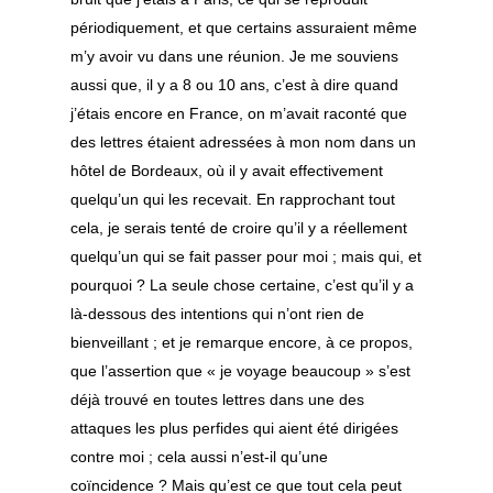
Rencontres
Un point de vue soufi
Sidi Hamza
Arts & culture
périodiquement, et que certains assuraient même
Orient et occident
m’y avoir vu dans une réunion. Je me souviens
Alès
Sheykh sidi Hamza
Sidi Jamal
Calligraphie
Sagesses
aussi que, il y a 8 ou 10 ans, c’est à dire quand
Contact
Avignon
Sheykh sidi Jamal
Sidi Mounir
Samaa – chant spiri
Compte rendus de livr
j’étais encore en France, on m’avait raconté que
des lettres étaient adressées à mon nom dans un
Nice
Sidi Mounir
Chaine initiatique
Qasaid – Samaa – C
hôtel de Bordeaux, où il y avait effectivement
Spirituel
Lyon
Testament spirituel sid
quelqu’un qui les recevait. En rapprochant tout
Sama – Chant Sou
Abbas
cela, je serais tenté de croire qu’il y a réellement
Marseille
Beauté de l’exist
quelqu’un qui se fait passer pour moi ; mais qui, et
Montpellier
Yâ jamâla l wujûd
pourquoi ? La seule chose certaine, c’est qu’il y a
là-dessous des intentions qui n’ont rien de
Paris
Qasaid – Ô toi qu
bienveillant ; et je remarque encore, à ce propos,
ardemment notr
Yvelines
que l’assertion que « je voyage beaucoup » s’est
excellence – Ayyu
déjà trouvé en toutes lettres dans une des
Partenariats
‘âchiqu ma’nâ hu
attaques les plus perfides qui aient été dirigées
Rencontres Mondial
Qasida – Je me tr
contre moi ; cela aussi n’est-il qu’une
le soufisme
près de la demeu
coïncidence ? Mais qu’est ce que tout cela peut