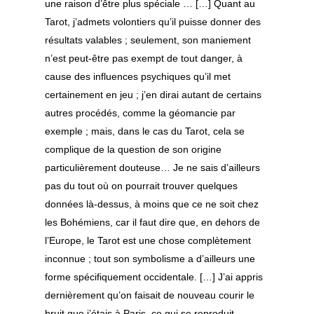
une raison d’être plus spéciale … […] Quant au
Tarot, j’admets volontiers qu’il puisse donner des
résultats valables ; seulement, son maniement
n’est peut-être pas exempt de tout danger, à
cause des influences psychiques qu’il met
certainement en jeu ; j’en dirai autant de certains
autres procédés, comme la géomancie par
exemple ; mais, dans le cas du Tarot, cela se
Découvrir le souf
complique de la question de son origine
particulièrement douteuse… Je ne sais d’ailleurs
Pratiquer le souf
FAQ notions de base
pas du tout où on pourrait trouver quelques
FAQ le soufisme en oc
Approfondir le
Les pratiques spirituel
données là-dessus, à moins que ce ne soit chez
soufisme
les Bohémiens, car il faut dire que, en dehors de
Les principes du souf
Islam et soufisme
l’Europe, le Tarot est une chose complètement
L’expérience spirituell
La Voie Qadiriya
Initiation et réalisatio
Le cheminement spirit
inconnue ; tout son symbolisme a d’ailleurs une
Boutchichiya
Sources
forme spécifiquement occidentale. […] J’ai appris
Prophètes et saints
Voie du cœur
dernièrement qu’on faisait de nouveau courir le
Compte-rendus d’ouv
Calendrier &
Présentation
Arts et poèmes
Guides spirituels
bruit que j’étais à Paris, ce qui se reproduit