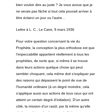
Layla – Danawtu
Festival des culture
bien vouloir dire au juste ? Je vous avoue que je
hayyi Laylâ – de
ne serais pas fâché si tout cela pouvait arriver à
Al ‘Alawi
être éclairci un jour ou l’autre…
Qasida – Ô habita
Lettre à L. C., Le Caire, 9 mars 1936
Demeure – Yâ uh
himâ laqad
Pour votre question concernant la vie du
Prophète, la conception la plus orthodoxe est que
l’impeccabilité appartient réellement à tous les
prophètes, de sorte que, si même il se trouve
dans leurs actions quelque chose qui peut
sembler choquant, cela même doit s’expliquer par
des raisons qui dépassent le point de vue de
l’humanité ordinaire (à un degré moindre, cela
s’applique aussi aux actions de tous ceux qui ont
atteint un certain degré d’initiation). D’un autre
côté, la mission d’un rasûl, par là même qu’elle