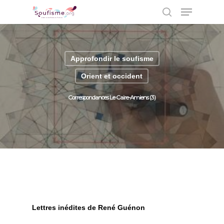
Approfondir le soufisme
Hit enter to search or ESC to close
Orient et occident
Correspondances Le Caire-Amiens (3)
Lettres inédites de René Guénon