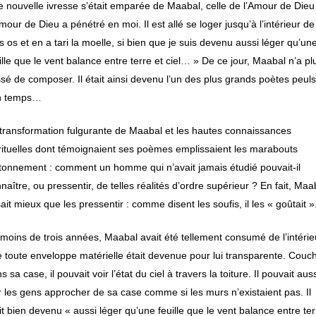
 nouvelle ivresse s’était emparée de Maabal, celle de l’Amour de Dieu 
mour de Dieu a pénétré en moi. Il est allé se loger jusqu’à l’intérieur de
 os et en a tari la moelle, si bien que je suis devenu aussi léger qu’un
ille que le vent balance entre terre et ciel… » De ce jour, Maabal n’a pl
sé de composer. Il était ainsi devenu l’un des plus grands poètes peul
n temps…
transformation fulgurante de Maabal et les hautes connaissances
rituelles dont témoignaient ses poèmes emplissaient les marabouts
tonnement : comment un homme qui n’avait jamais étudié pouvait-il
naître, ou pressentir, de telles réalités d’ordre supérieur ? En fait, Maa
sait mieux que les pressentir : comme disent les soufis, il les « goûtait »
moins de trois années, Maabal avait été tellement consumé de l’intérie
 toute enveloppe matérielle était devenue pour lui transparente. Couc
s sa case, il pouvait voir l’état du ciel à travers la toiture. Il pouvait aus
r les gens approcher de sa case comme si les murs n’existaient pas. Il
it bien devenu « aussi léger qu’une feuille que le vent balance entre ter