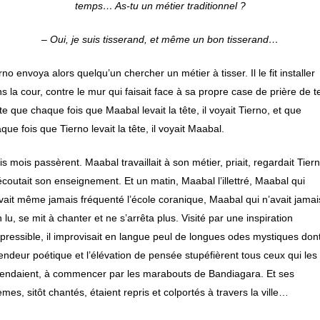
temps… As-tu un métier traditionnel ?
– Oui, je suis tisserand, et même un bon tisserand…
rno envoya alors quelqu’un chercher un métier à tisser. Il le fit installer
s la cour, contre le mur qui faisait face à sa propre case de prière de te
te que chaque fois que Maabal levait la tête, il voyait Tierno, et que
que fois que Tierno levait la tête, il voyait Maabal.
is mois passèrent. Maabal travaillait à son métier, priait, regardait Tier
écoutait son enseignement. Et un matin, Maabal l’illettré, Maabal qui
vait même jamais fréquenté l’école coranique, Maabal qui n’avait jamai
n lu, se mit à chanter et ne s’arrêta plus. Visité par une inspiration
épressible, il improvisait en langue peul de longues odes mystiques dont
endeur poétique et l’élévation de pensée stupéfièrent tous ceux qui les
endaient, à commencer par les marabouts de Bandiagara. Et ses
mes, sitôt chantés, étaient repris et colportés à travers la ville…