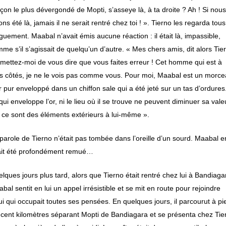
çon le plus dévergondé de Mopti, s’asseye là, à ta droite ? Ah ! Si nou
ons été là, jamais il ne serait rentré chez toi ! ». Tierno les regarda tous
guement. Maabal n’avait émis aucune réaction : il était là, impassible,
me s’il s’agissait de quelqu’un d’autre. « Mes chers amis, dit alors Tie
mettez-moi de vous dire que vous faites erreur ! Cet homme qui est à
 côtés, je ne le vois pas comme vous. Pour moi, Maabal est un morc
r pur enveloppé dans un chiffon sale qui a été jeté sur un tas d’ordures
qui enveloppe l’or, ni le lieu où il se trouve ne peuvent diminuer sa vale
 ce sont des éléments extérieurs à lui-même ».
parole de Tierno n’était pas tombée dans l’oreille d’un sourd. Maabal e
ait été profondément remué…
lques jours plus tard, alors que Tierno était rentré chez lui à Bandiaga
bal sentit en lui un appel irrésistible et se mit en route pour rejoindre
ui qui occupait toutes ses pensées. En quelques jours, il parcourut à pi
 cent kilomètres séparant Mopti de Bandiagara et se présenta chez Tie