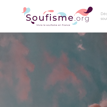
Déc
sou