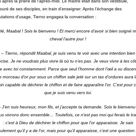
 après la prière de l’après-midi. Le maître était dans son vestibule,
ouré de ses disciples, en train d’enseigner. Après l’échange des
utations d’usage, Tierno engagea la conversation :
Hé, Maabal ! Sois le bienvenu ! Et merci encore d’avoir si bien soigné 
cheval l’autre jour !
– Tierno, répondit Maabal, je suis venu te voir avec une intention bien
cise. Je ne voudrais plus vivre là où tu n’es pas. Je veux vivre à tes cô
re avec toi constamment. Parce que seul l’homme dont l’œil a su discer
le morceau d’or pur sous un chiffon sale jeté sur un tas d’ordures aura l
n capable de déchirer le chiffon et de faire apparaître l’or. C’est pour 
que je suis venu vers toi.
– J’en suis heureux, mon fils, et j’accepte ta demande. Sois le bienvenu 
s vivrons donc ensemble… Toutefois, ce n’est pas moi qui ferais le tra
: c’est à Dieu de déchirer le chiffon pour que l’or apparaisse. Je sais
ulement qu’il y a de l’or, mais pour qu’il apparaisse, c’est une question