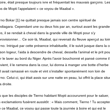
oire, était presque toujours ivre et fréquentait les mauvais garçons. Le
s de Mopti l’appelaient « ce voyou de Maabal ».
rno Bokar [1] ne quittait presque jamais son centre spirituel de
diagara. Cependant une ou deux fois par an, surtout avant les grande
es, il se rendait à cheval dans la grande ville de Mopti pour s’y
rovisionner… Ce soir-là, Maabal, qui revenait du fleuve aperçut au loi
rno. Intrigué par cette présence inhabituelle, il le suivit jusque dans la 
son logeur, l’aida à descendre de cheval, dessella l’animal et le prit po
er le laver au bord du Niger. Après l’avoir bouchonné et pansé comme il
vient, il le ramena dans la cour, lui donna à manger une botte d’herbe
il avait ramassé en route et vint s’installer spontanément non loin de
rno. Celui-ci, qui était assis sur une natte en peau, lui offrit la place sit
a droite.
 que les disciples de Tierno habitant Mopti accoururent pour le saluer,
 exclamations fusèrent aussitôt : « Mais comment, Tierno ! Tu accepte
 ce Maabal, ce voyou qui passe toute la journée à boire et qui est le