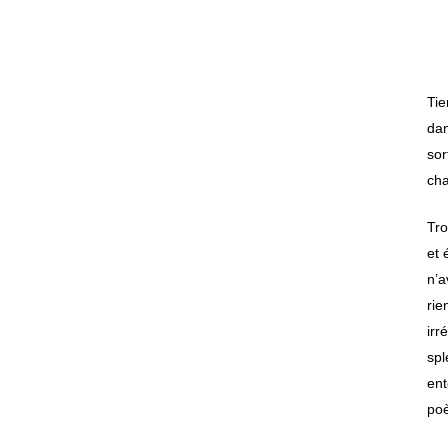
Tie
dan
sor
cha
Tro
et 
n’a
rie
irr
spl
ent
poè