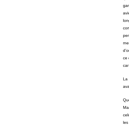
gar
avi
lon
com
per
mes
d’o
ce 
car
La 
av
Que
Maa
cel
les