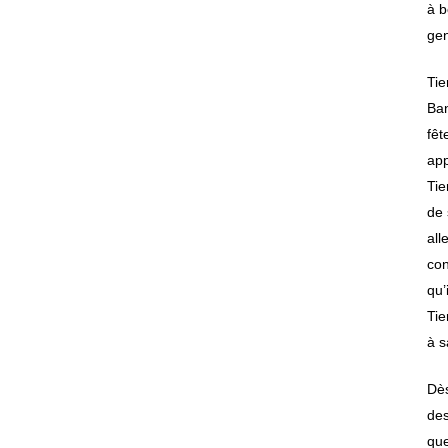
à b
gen
Tie
Ban
fêt
app
Tie
de 
all
con
qu’
Tie
à s
Dès
des
que