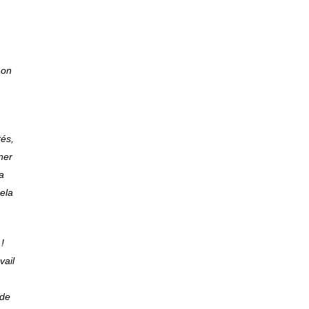
mon
tés,
ner
a
cela
!
vail
Contact
 de