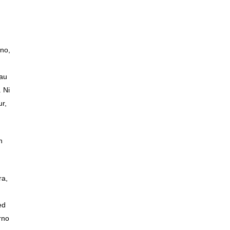
s
rno,
eau
. Ni
ur,
n
ra,
ed
rno