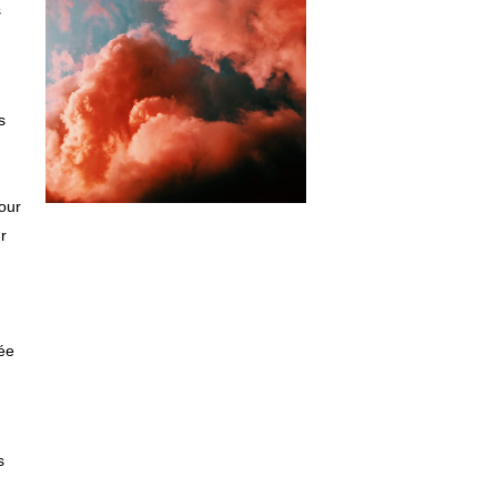
s
s
n
cour
ur
uée
s