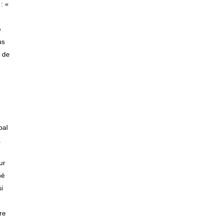
: «
e
us
s de
bal
.
ur
hé
si
re