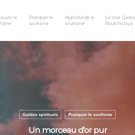
ouvrir le
Pratiquer le
Approfondir le
La Voie Qadiri
fisme
soufisme
soufisme
Boutchichiya
Guides spirituels
Pratiquer le soufisme
Un morceau d’or pur