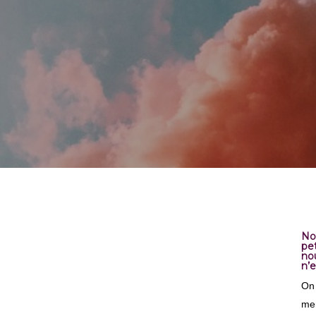
No
pe
no
Hit enter to search or ESC to close
n’e
On 
men