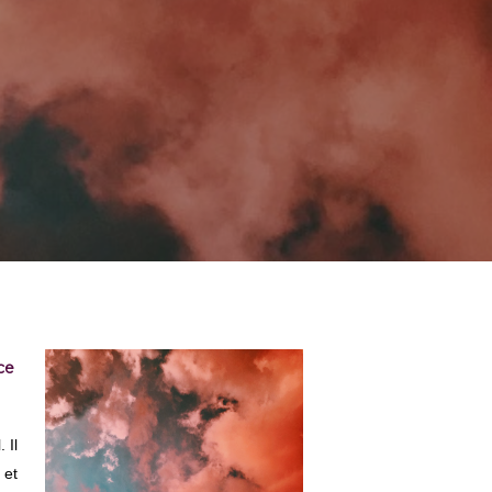
ce
 Il
 et