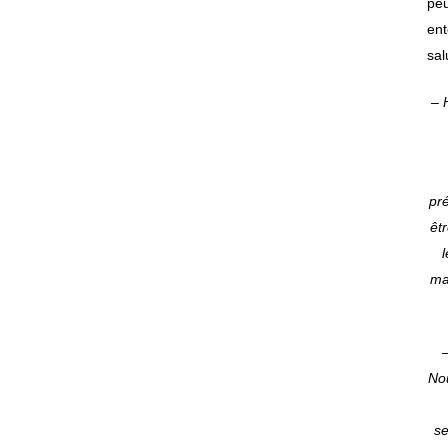
peu
ent
sal
– 
pré
êt
mai
Nou
se