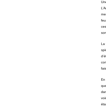
Une
L’A
mes
feu
ces
so
La 
spi
d’é
con
fai
En 
que
dan
voi
éta